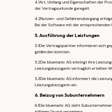
4.1
Art, Umfang und Eigenschaften der Produ
der Vertragsurkunde geregelt.
4.2
Nutzen- und Gefahrenübergang erfolgen
Bei der Software mit der entsprechenden I
5
.
Ausführung der Leistungen
5.1
Die Vertragspartner informieren sich g
gefährden könnten.
5.2
Die bluematic AG erbringt ihre Leistu
Leistungsbezügerin vertraglich erteilten 
5.3
Die bluematic AG informiert die Leistun
Leistungsbezügerin ein.
6
.
Beizug von Subunternehmern
6.1
Die bluematic AG zieht Subunternehmer 
triftigen Grund verweigern.