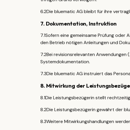
6.2
Die bluematic AG bleibt für ihre vertr
7
.
Dokumentation, Instruktion
7.1
Sofern eine gemeinsame Prüfung oder Ab
den Betrieb nötigen Anleitungen und Dokum
7.2
Bei revisionsrelevanten Anwendungen (
Systemdokumentation.
7.3
Die bluematic AG instruiert das Persona
8
.
Mitwirkung der Leistungsbezüge
8.1
Die Leistungsbezügerin stellt rechtzeit
8.2
Die Leistungsbezügerin gewährt der blu
8.3
Weitere Mitwirkungshandlungen werden 