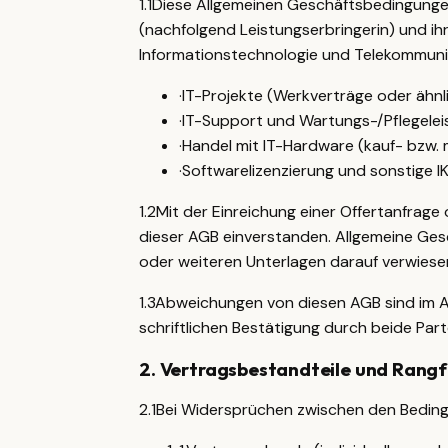
1.1
Diese Allgemeinen Geschäftsbedingungen
(nachfolgend Leistungserbringerin) und ih
Informationstechnologie und Telekommunik
·
IT-Projekte (Werkverträge oder ähn
·
IT-Support und Wartungs-/Pflegele
·
Handel mit IT-Hardware (kauf- bzw. 
·
Softwarelizenzierung und sonstige I
1.2
Mit der Einreichung einer Offertanfrage
dieser AGB einverstanden. Allgemeine Ges
oder weiteren Unterlagen darauf verwiesen 
1.3
Abweichungen von diesen AGB sind im An
schriftlichen Bestätigung durch beide Part
2
.
Vertragsbestandteile und Rangf
2.1
Bei Widersprüchen zwischen den Beding