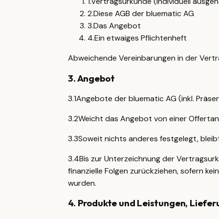
1
.
Vertragsurkunde (individuell ausgeh
2
.
Diese AGB der bluematic AG
3
.
Das Angebot
4
.
Ein etwaiges Pflichtenheft
Abweichende Vereinbarungen in der Vertr
3
.
Angebot
3.1
Angebote der bluematic AG (inkl. Präsen
3.2
Weicht das Angebot von einer Offertanf
3.3
Soweit nichts anderes festgelegt, bl
3.4
Bis zur Unterzeichnung der Vertragsur
finanzielle Folgen zurückziehen, sofern ke
wurden.
4
.
Produkte und Leistungen, Liefe