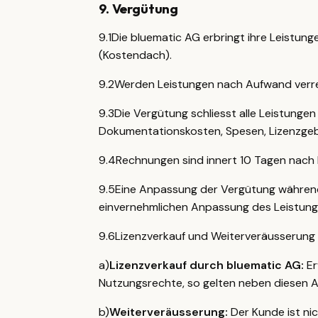
9
.
Vergütung
9.1
Die bluematic AG erbringt ihre Leistun
(Kostendach).
9.2
Werden Leistungen nach Aufwand verre
9.3
Die Vergütung schliesst alle Leistungen 
Dokumentationskosten, Spesen, Lizenzgeb
9.4
Rechnungen sind innert 10 Tagen nach 
9.5
Eine Anpassung der Vergütung während d
einvernehmlichen Anpassung des Leistung
9.6
Lizenzverkauf und Weiterveräusserung
a)
Lizenzverkauf durch bluematic AG:
Er
Nutzungsrechte, so gelten neben diesen 
b)
Weiterveräusserung:
Der Kunde ist ni